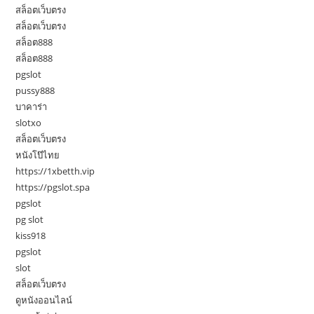
เว็บ
สล็อตเว็บตรง
แม่
ทดลอง
สล็อตเว็บตรง
เล่น
Top
สล็อต888
27
สล็อต888
By
Marina
pgslot
Pg718.co
9
pussy888
June
บาคาร่า
26
slotxo
สล็อตเว็บตรง
หนังโป๊ไทย
https://1xbetth.vip
https://pgslot.spa
pgslot
pg slot
kiss918
pgslot
slot
สล็อตเว็บตรง
ดูหนังออนไลน์