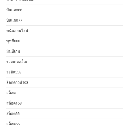
ปั่นแตก66
ปั่นแตก77
พนันออนไลน์
พุซซี่888
มันนี่เกม
รวมเกมสล็อต
รอยัล558
ล็อกดาวน์168
สล็อต
สล็อต168
สล็อต55
สล็อต66