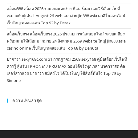
สล็อต888 สล็อต 2026 รวมเกมแตกง่าย ฟีเจอร์เด่น และวิธีเลือกเว็บที่
เหมาะกับผู้เล่น 1 August 26 web แตกง่าย Jin888.asia คาสิโนออนไลน์
เว็บใหญ่ ทดลองเล่น Top 92 by Derek
สล็อตเว็บตรง สล็อตเว็บตรง 2026 ประสบการณ์เล่นยุคใหม่ ระบบเสถียร
พร้อมเกมให้เลือกมากมาย 24 สิงหาคม 2569 website ใหญ่ jin888.asia
casino online เว็บใหญ่ ทดลองเล่น Top 68 by Danuta
บาคาร่า sexy168c.com 31 กรกฎาคม 2569 sexy168 คู่มือเลือกเว็บไพ่ที่
ควรรู้ ลุ้นรับ I PHONE17 PRO MAX ถอนได้จริงทุกเวลา บาคาร่าสด ดีล
เลอร์สาวสวย บาคาร่า สมัครไว ได้โปรใหญ่ ใช้สิทธิ์ทันใจ Top 79 by
Simone
ความเห็นล่าสุด