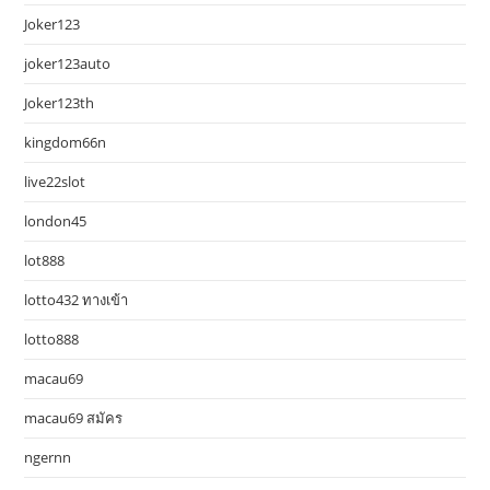
Joker123
joker123auto
Joker123th
kingdom66n
live22slot
london45
lot888
lotto432 ทางเข้า
lotto888
macau69
macau69 สมัคร
ngernn