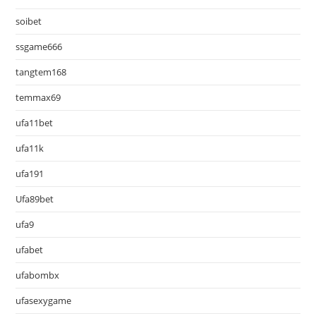
soibet
ssgame666
tangtem168
temmax69
ufa11bet
ufa11k
ufa191
Ufa89bet
ufa9
ufabet
ufabombx
ufasexygame