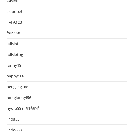
Casino
cloudbet
FAFA123
faro168
fullslot
fullslotpg
funny18
happy168
hengjing168
hongkong456
hydra888 เครดิตฟรี
jinda55
jinda888