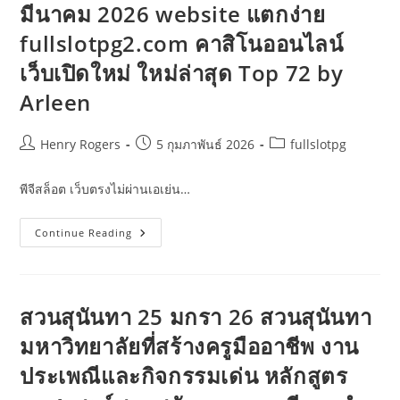
มีนาคม 2026 website แตกง่าย
เพลิน
แตก
บ่อย
fullslotpg2.com คาสิโนออนไลน์
โบนัส
ออก
เว็บเปิดใหม่ ใหม่ล่าสุด Top 72 by
ถี่
ใหม่
Arleen
ล่าสุด
Top
35
By
Post
Post
Post
Henry Rogers
5 กุมภาพันธ์ 2026
fullslotpg
Noella
Ppgheng99.com
author:
published:
category:
3
FEB
พีจีสล็อต เว็บตรงไม่ผ่านเอเย่น…
69
พนัน
ออนไลน์
Fullslotpg
Continue Reading
สล็อต
แตก
ง่าย
2026
รวม
เกม
สวนสุนันทา 25 มกรา 26 สวนสุนันทา
ทำ
เงิน
มหาวิทยาลัยที่สร้างครูมืออาชีพ งาน
ทุน
น้อย
ประเพณีและกิจกรรมเด่น หลักสูตร
ก็
ลุ้น
ได้