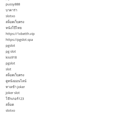
เสีย
pussy888
5%
บาคาร่า
Happy168
ถอน
slotxo
ได้
จริง
สล็อตเว็บตรง
ไม่
หนังโป๊ไทย
ขาย
ฝัน
https://1xbetth.vip
Top
17
https://pgslot.spa
By
pgslot
Taylor
Happy168.ai
pg slot
kiss918
pgslot
slot
สล็อตเว็บตรง
ดูหนังออนไลน์
ทางเข้า joker
joker slot
โจ๊กเกอร์123
สล็อต
slotxo