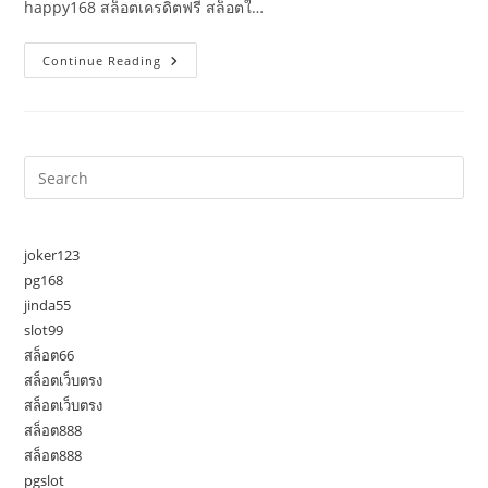
พัน
happy168 สล็อตเครดิตฟรี สล็อตใ…
เหนือ
ระดับ
สไตล์
Happy168
VIP
Continue Reading
20
สล็อต
ก.พ.
เครดิต
2026
ฟรี
สล็อต
Slot
เครดิต
Top
ฟรี
88
แจก
By
100
Ward
จริง
Puntaek77.com
กด
รับ
ได้
joker123
ทันที
วัน
pg168
เกิด
นี้
jinda55
พี่
slot99
จัด
ให้
สล็อต66
300
สล็อตเว็บตรง
อัตรา
จ่าย
สล็อตเว็บตรง
สูง
กว่า
สล็อต888
ที่
สล็อต888
อื่น
คืน
pgslot
ยอด