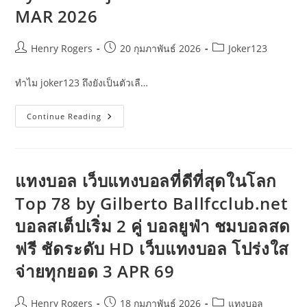
1
MAR 2026
แสน
พา
เพื่อน
รวย
Post
Post
Post
Henry Rogers
20 กุมภาพันธ์ 2026
Joker123
รับ
author:
published:
category:
100
สล็อต
แตก
ทำไม joker123 ถึงยังเป็นตัวเลื…
ง่าย
188betth
ยู
Joker123auto
Continue Reading
ส
เวป
เดียว
ไซต์
เล่น
ใหญ่
ทุก
สล็อต
เกม
เว็บ
แบบ
แตก
แทงบอล เว็บแทงบอลที่ดีที่สุดในโลก
ไร้
หนัก
ขีด
คน
จำกัด
Top 78 by Gilberto Ballfcclub.net
เล่น
Top
รีวิว
58
บอลสเต็ปเริ่ม 2 คู่ บอลยูฟ่า ชมบอลสด
เพียบ
By
คา
Drusilla
สิ
ฟรี ชัดระดับ HD เว็บแทงบอล โปร่งใส
188betthc.com
โน
ออนไลน์
จ่ายทุกยอด 3 APR 69
เว็บ
แม่
ใหม่
ล่าสุด
Post
Post
Post
Henry Rogers
18 กุมภาพันธ์ 2026
แทงบอล