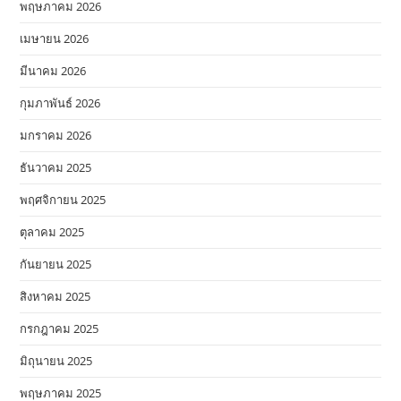
พฤษภาคม 2026
เมษายน 2026
มีนาคม 2026
กุมภาพันธ์ 2026
มกราคม 2026
ธันวาคม 2025
พฤศจิกายน 2025
ตุลาคม 2025
กันยายน 2025
สิงหาคม 2025
กรกฎาคม 2025
มิถุนายน 2025
พฤษภาคม 2025