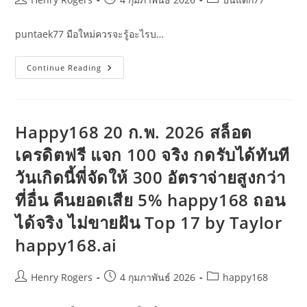
By
Grover
author:
published:
category:
Pgslot77.world
26
puntaek77 มือใหม่ควรจะรู้อะไรบ…
February
69
คา
ปั่น
สิ
Continue Reading
แตก77
โน
5
ออนไลน์
เมษายน
2026
ปั่น
แตก77
Happy168 20 ก.พ. 2026 สล็อต
เล่น
เว็บ
เครดิตฟรี แจก 100 จริง กดรับได้ทันที
เดียว
ครบ
วันเกิดนี้พี่จัดให้ 300 อัตราจ่ายสูงกว่า
ทุก
เกม
เดิม
ที่อื่น คืนยอดเสีย 5% happy168 ถอน
พัน
สมาชิก
ได้จริง ไม่ขายฝัน Top 17 by Taylor
ใหม่
รับ
happy168.ai
1,500
มาตรฐาน
การ
บริการ
Post
Post
Post
Henry Rogers
4 กุมภาพันธ์ 2026
happy168
5
ดาว
author:
published:
category:
เดิม