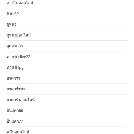
คาสิโนออนไลน์
จ๊วด 69
ดูหนัง
ดูหนังออนไลน์
ถูกหวย88
ทางเข้า live22
ทางเข้าpg
บาคาร่า
บาคาร่า168
บาคาร่าออนไลน์
ปั่นแตก66
ปั่นแตก77
พนันออนไลน์