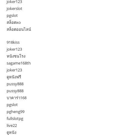
joker123
jokerslot
pgslot
สล็อตxo
สล็อตออนไลน์
918kiss
joker123
หนังชนโรง
sagame168th
joker123
ดูหนังฟรี
pussy888
pussy888
บาคาร่า168
pgslot
pgheng99
fullslotpg
live22
ดูหนัง