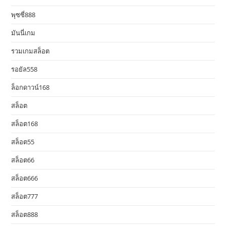
พุซซี่888
มันนี่เกม
รวมเกมสล็อต
รอยัล558
ล็อกดาวน์168
สล็อต
สล็อต168
สล็อต55
สล็อต66
สล็อต666
สล็อต777
สล็อต888