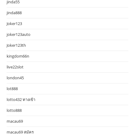
jinda55
jinda888
Joker123
joker123auto
Joker123th
kingdom66n
live22slot
london45
lot888
lotto432 ทางเข้า
lotto888
macau69
macau69 สมัคร