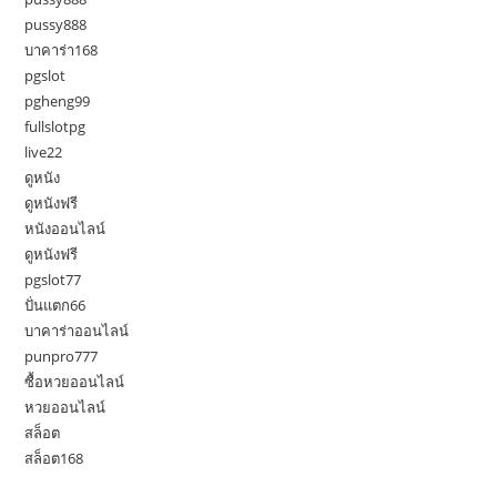
pussy888
บาคาร่า168
pgslot
pgheng99
fullslotpg
live22
ดูหนัง
ดูหนังฟรี
หนังออนไลน์
ดูหนังฟรี
pgslot77
ปั่นแตก66
บาคาร่าออนไลน์
punpro777
ซื้อหวยออนไลน์
หวยออนไลน์
สล็อต
สล็อต168