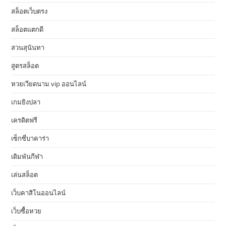
สล็อตเว็บตรง
สล็อตแตกดี
สวนสุนันทา
สูตรสล็อต
หวยเวียดนาม vip ออนไลน์
เกมยิงปลา
เครดิตฟรี
เซ็กซี่บาคาร่า
เดิมพันกีฬา
เล่นสล็อต
เว็บคาสิโนออนไลน์
เว็บซื้อหวย