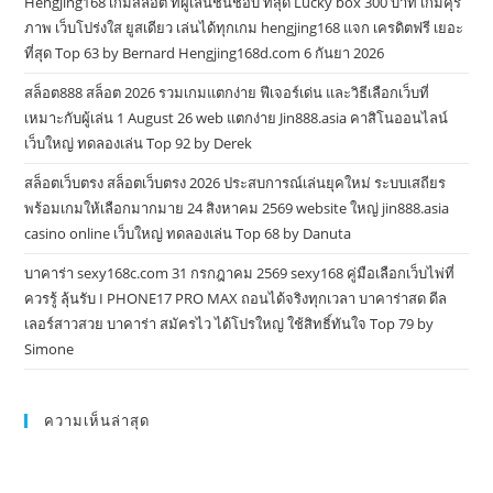
Hengjing168 เกมสล็อต ที่ผู้เล่นชื่นชอบ ที่สุด Lucky box 300 บาท เกมคุร
ภาพ เว็บโปร่งใส ยูสเดียว เล่นได้ทุกเกม hengjing168 แจก เครดิตฟรี เยอะ
ที่สุด Top 63 by Bernard Hengjing168d.com 6 กันยา 2026
สล็อต888 สล็อต 2026 รวมเกมแตกง่าย ฟีเจอร์เด่น และวิธีเลือกเว็บที่
เหมาะกับผู้เล่น 1 August 26 web แตกง่าย Jin888.asia คาสิโนออนไลน์
เว็บใหญ่ ทดลองเล่น Top 92 by Derek
สล็อตเว็บตรง สล็อตเว็บตรง 2026 ประสบการณ์เล่นยุคใหม่ ระบบเสถียร
พร้อมเกมให้เลือกมากมาย 24 สิงหาคม 2569 website ใหญ่ jin888.asia
casino online เว็บใหญ่ ทดลองเล่น Top 68 by Danuta
บาคาร่า sexy168c.com 31 กรกฎาคม 2569 sexy168 คู่มือเลือกเว็บไพ่ที่
ควรรู้ ลุ้นรับ I PHONE17 PRO MAX ถอนได้จริงทุกเวลา บาคาร่าสด ดีล
เลอร์สาวสวย บาคาร่า สมัครไว ได้โปรใหญ่ ใช้สิทธิ์ทันใจ Top 79 by
Simone
ความเห็นล่าสุด