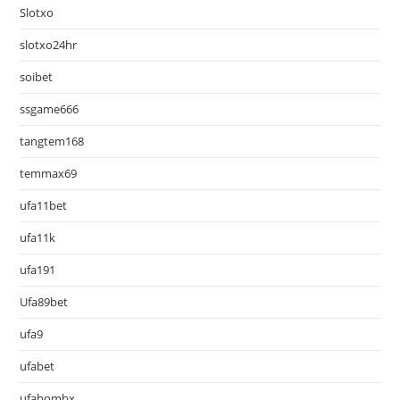
Slotxo
slotxo24hr
soibet
ssgame666
tangtem168
temmax69
ufa11bet
ufa11k
ufa191
Ufa89bet
ufa9
ufabet
ufabombx