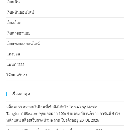
เว็บพนัน
เว็บพนันออนไลน์
เว็บสล็อต
เว็บหวยฮานอย
เว็บแทงบอลออนไลน์
แทงบอล
แพนด้า555
โจ๊กเกอร์123
เรื่องล่าสุด
สล็อต168 ความพรีเมียมที่เข้าถึงได้จริง Top 43 by Maxie
Tangtem168e.com ทุกยอดฝาก 10% จ่ายตรง กี่ล้านก็จ่าย การันตี กำไร
หลักแสน สล็อตเว็บตรง ห้ามพลาด โปรดีรออยู่ 20 JUL 2026