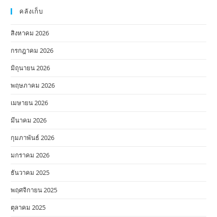
คลังเก็บ
สิงหาคม 2026
กรกฎาคม 2026
มิถุนายน 2026
พฤษภาคม 2026
เมษายน 2026
มีนาคม 2026
กุมภาพันธ์ 2026
มกราคม 2026
ธันวาคม 2025
พฤศจิกายน 2025
ตุลาคม 2025