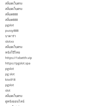
Chester
สล็อตเว็บตรง
Sretthi99
St99.shop
สล็อตเว็บตรง
11
มกรา
สล็อต888
68
สล็อต888
pgslot
pussy888
บาคาร่า
slotxo
สล็อตเว็บตรง
หนังโป๊ไทย
https://1xbetth.vip
https://pgslot.spa
pgslot
pg slot
kiss918
pgslot
slot
สล็อตเว็บตรง
ดูหนังออนไลน์