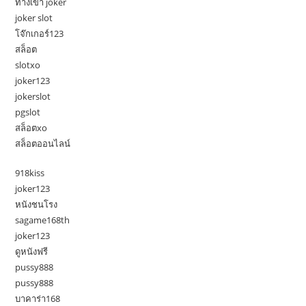
ทางเข้า joker
joker slot
โจ๊กเกอร์123
สล็อต
slotxo
joker123
jokerslot
pgslot
สล็อตxo
สล็อตออนไลน์
918kiss
joker123
หนังชนโรง
sagame168th
joker123
ดูหนังฟรี
pussy888
pussy888
บาคาร่า168