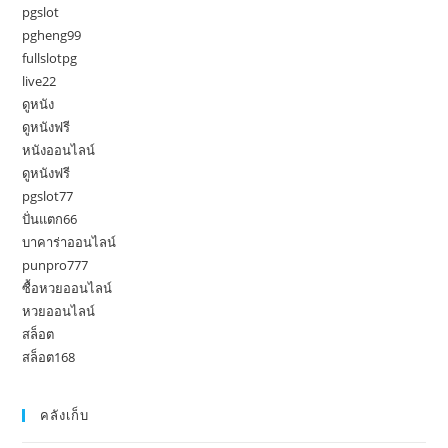
pgslot
pgheng99
fullslotpg
live22
ดูหนัง
ดูหนังฟรี
หนังออนไลน์
ดูหนังฟรี
pgslot77
ปั่นแตก66
บาคาร่าออนไลน์
punpro777
ซื้อหวยออนไลน์
หวยออนไลน์
สล็อต
สล็อต168
คลังเก็บ