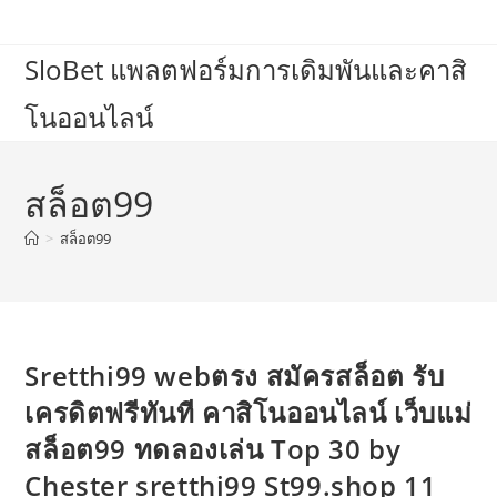
Skip
to
SloBet แพลตฟอร์มการเดิมพันและคาสิ
content
โนออนไลน์
สล็อต99
>
สล็อต99
Sretthi99 webตรง สมัครสล็อต รับ
เครดิตฟรีทันที คาสิโนออนไลน์ เว็บแม่
สล็อต99 ทดลองเล่น Top 30 by
Chester sretthi99 St99.shop 11