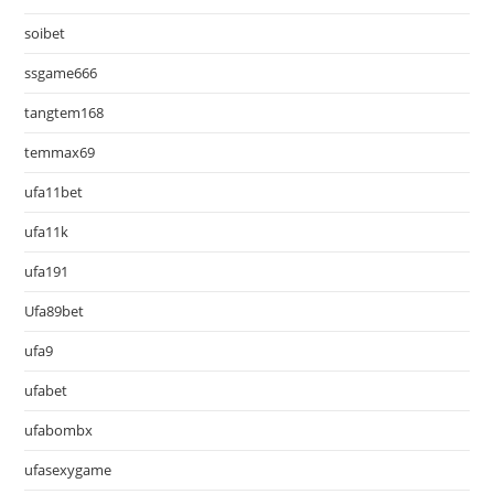
soibet
ssgame666
tangtem168
temmax69
ufa11bet
ufa11k
ufa191
Ufa89bet
ufa9
ufabet
ufabombx
ufasexygame