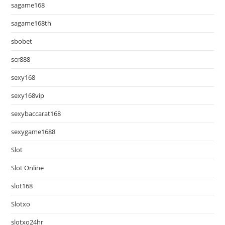
sagame168
sagame168th
sbobet
scr888
sexy168
sexy168vip
sexybaccarat168
sexygame1688
Slot
Slot Online
slot168
Slotxo
slotxo24hr