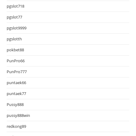
pgslot718
pgslot77
pgslot9999
pgslotth
pokbet88
PunPro66
PunPro777
puntaek66
puntaek77
Pussy888
pussy888win
redkong89