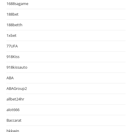
1688sagame
188bet
188betth
1xbet
77UFA
918Kiss
918kissauto
ABA
ABAGroup2
allbet24hr
alot666
Baccarat
bkkwin