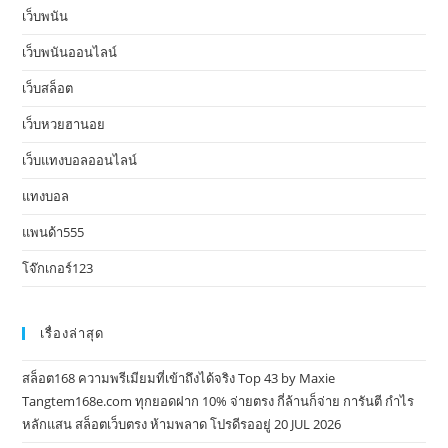
เว็บพนัน
เว็บพนันออนไลน์
เว็บสล็อต
เว็บหวยฮานอย
เว็บแทงบอลออนไลน์
แทงบอล
แพนด้า555
โจ๊กเกอร์123
เรื่องล่าสุด
สล็อต168 ความพรีเมียมที่เข้าถึงได้จริง Top 43 by Maxie
Tangtem168e.com ทุกยอดฝาก 10% จ่ายตรง กี่ล้านก็จ่าย การันตี กำไร
หลักแสน สล็อตเว็บตรง ห้ามพลาด โปรดีรออยู่ 20 JUL 2026