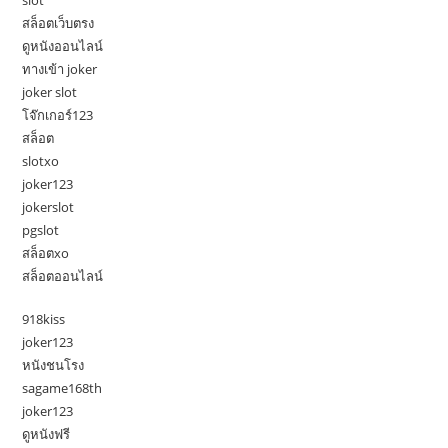
slot
สล็อตเว็บตรง
ดูหนังออนไลน์
ทางเข้า joker
joker slot
โจ๊กเกอร์123
สล็อต
slotxo
joker123
jokerslot
pgslot
สล็อตxo
สล็อตออนไลน์
918kiss
joker123
หนังชนโรง
sagame168th
joker123
ดูหนังฟรี