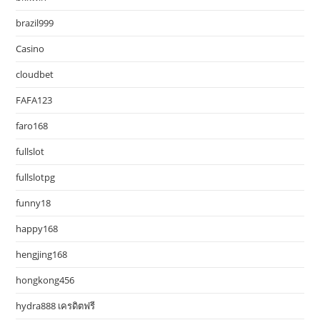
brazil999
Casino
cloudbet
FAFA123
faro168
fullslot
fullslotpg
funny18
happy168
hengjing168
hongkong456
hydra888 เครดิตฟรี