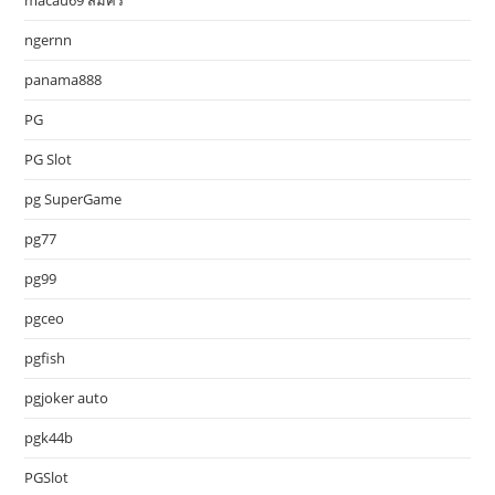
macau69 สมัคร
ngernn
panama888
PG
PG Slot
pg SuperGame
pg77
pg99
pgceo
pgfish
pgjoker auto
pgk44b
PGSlot