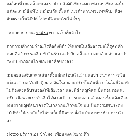
เคลื่อนที่ เกมสล็อตของ slotxo มิได้มีเพียงแค่ภาพงามๆเพียงแค่นั้น
แต่ละเกมมีธีมที่ไม่เหมือนกัน ตั้งแต่แนวตำนานทวยเทพจีน, เสี่ยง
อันตรายในอียิปต์ ไปจนถึงแนวไซไฟล้ำๆ
ระบบฝาก-ถอน:
slotxo
ความเร็วคือหัวใจ
หากถามคำถามว่าอะไรคือสิ่งที่ทำให้นักพนันเสียอารมณ์ที่สุด? คำ
ตอบคือ “การรอเงินเข้า” ครับ แต่ว่ากับ สล็อตxo ผมกล้ากล่าวเลยว่า
ระบบ ฝากถอนไว ของเขาคือของจริง
ผมเคยลองจับเวลาเล่นๆตั้งแต่กดโอนเงินผ่านแอปฯ ธนาคาร (หรือ
แม้แต่ True Wallet) ยอดเงินในเกมจะปรับขึ้นทันทีภายในไม่กี่วินาที
ไม่ต้องส่งสลิปรับรองให้เสียเวลา และที่สำคัญที่สุดเป็นตอนถอนนะ
ครับ เมื่อพวกเราทำเงินได้ตามเป้า การกดถอนแล้วมองเห็นแจ้งเตือน
เงินฝากบัญชีธนาคารในเวลาอันเร็วทันใจ มันเป็นความฟินระดับ
10 ที่ทำให้เรามั่นใจได้ว่าเว็บนี้มีความยั่งยืนมั่นคงทางด้านการเงิน
สูง
slotxo บริการ 24 ชั่วโมง: เพื่อนฝูงคู่ใจยามดึก