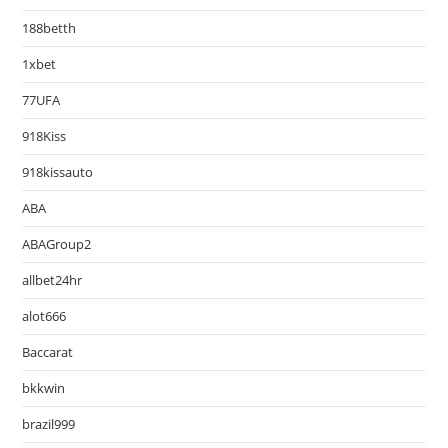
188betth
1xbet
77UFA
918Kiss
918kissauto
ABA
ABAGroup2
allbet24hr
alot666
Baccarat
bkkwin
brazil999