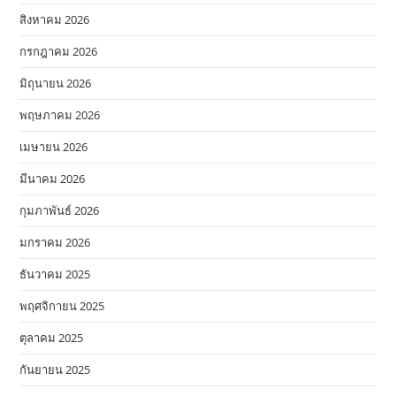
สิงหาคม 2026
กรกฎาคม 2026
มิถุนายน 2026
พฤษภาคม 2026
เมษายน 2026
มีนาคม 2026
กุมภาพันธ์ 2026
มกราคม 2026
ธันวาคม 2025
พฤศจิกายน 2025
ตุลาคม 2025
กันยายน 2025