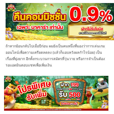
ถ้าหากย้อนกลับไปเมื่อปีก่อน ผมยังเป็นคนหนึ่งที่มองว่าการเล่นเกม
ออนไลน์เพื่อความเครียดลดลง (แล้วก็แอบหวังผลกำไรน้อย) เป็น
เรื่องที่ยุ่งยาก อีกทั้งกระบวนการสมัครที่วุ่นวาย หรือการจำเป็นต้อง
รอแอดมินตอบแชทเพื่อเพิ่มเงิน