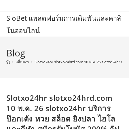
Skip
to
SloBet แพลตฟอร์มการเดิมพันและคาสิ
content
โนออนไลน์
Blog
>
สล็อตxo
>
Slotxo24hr slotxo24hrd.com 10 พ.ค. 26 slotxo24hr บริการ
Slotxo24hr slotxo24hrd.com
10 พ.ค. 26 slotxo24hr บริการ
ป๊อกเด้ง หวย สล็อต ยิงปลา ไฮโล