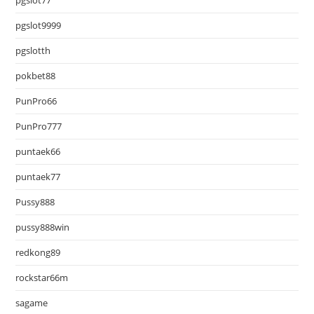
pgslot9999
pgslotth
pokbet88
PunPro66
PunPro777
puntaek66
puntaek77
Pussy888
pussy888win
redkong89
rockstar66m
sagame