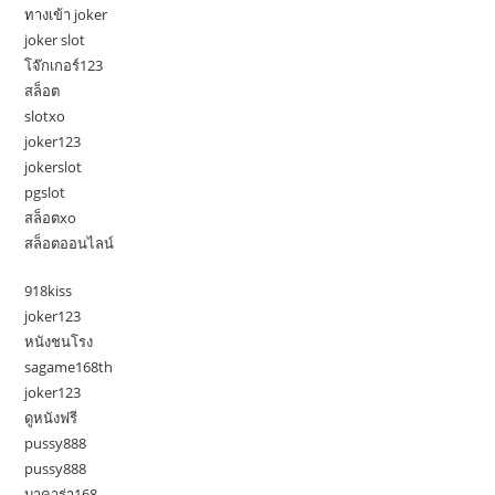
ทางเข้า joker
joker slot
โจ๊กเกอร์123
สล็อต
slotxo
joker123
jokerslot
pgslot
สล็อตxo
สล็อตออนไลน์
918kiss
joker123
หนังชนโรง
sagame168th
joker123
ดูหนังฟรี
pussy888
pussy888
บาคาร่า168