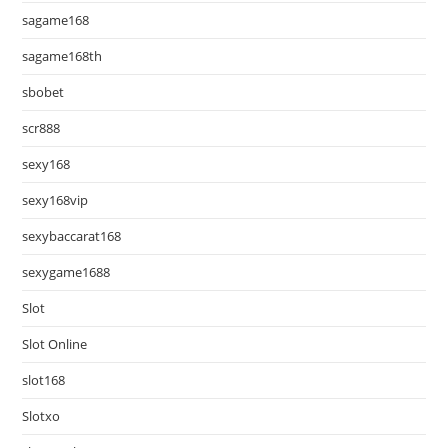
sagame168
sagame168th
sbobet
scr888
sexy168
sexy168vip
sexybaccarat168
sexygame1688
Slot
Slot Online
slot168
Slotxo