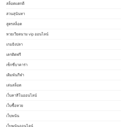
สล็อตแตกดี
สวนสุนันทา
สูตรสล็อต
หวยเวียดนาม vip ออนไลน์
เกมยิงปลา
เครดิตฟรี
เซ็กซี่บาคาร่า
เดิมพันกีฬา
เล่นสล็อต
เว็บคาสิโนออนไลน์
เว็บซื้อหวย
เว็บพนัน
เว็บพนันออนไลน์