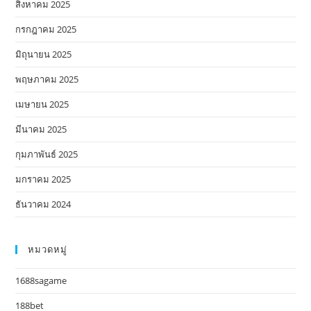
สิงหาคม 2025
กรกฎาคม 2025
มิถุนายน 2025
พฤษภาคม 2025
เมษายน 2025
มีนาคม 2025
กุมภาพันธ์ 2025
มกราคม 2025
ธันวาคม 2024
หมวดหมู่
1688sagame
188bet