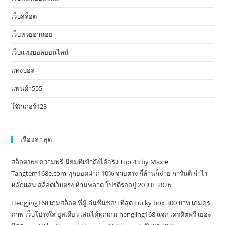
เว็บสล็อต
เว็บหวยฮานอย
เว็บแทงบอลออนไลน์
แทงบอล
แพนด้า555
โจ๊กเกอร์123
เรื่องล่าสุด
สล็อต168 ความพรีเมียมที่เข้าถึงได้จริง Top 43 by Maxie
Tangtem168e.com ทุกยอดฝาก 10% จ่ายตรง กี่ล้านก็จ่าย การันตี กำไร
หลักแสน สล็อตเว็บตรง ห้ามพลาด โปรดีรออยู่ 20 JUL 2026
Hengjing168 เกมสล็อต ที่ผู้เล่นชื่นชอบ ที่สุด Lucky box 300 บาท เกมคุร
ภาพ เว็บโปร่งใส ยูสเดียว เล่นได้ทุกเกม hengjing168 แจก เครดิตฟรี เยอะ