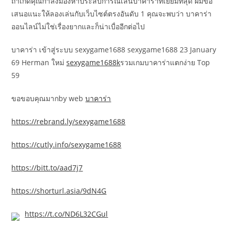
ถ้าเกิดคุณกำลังมองหาประสบการณ์เล่นบาคาร่าที่เยี่ยมที่สุด ผมขอ
เสนอแนะให้ลองเล่นกับเว็บไซต์ตรงอันดับ 1 คุณจะพบว่า บาคาร่า
ออนไลน์ไม่ใช่เรื่องยากและก็น่าเบื่ออีกต่อไป
บาคาร่า เข้าสู่ระบบ sexygame1688 sexygame1688 23 January
69 Herman ใหม่
sexygame1688k
รวมเกมบาคาร่าแตกง่าย Top
59
ขอขอบคุณมากby web
บาคาร่า
https://rebrand.ly/sexygame1688
https://cutly.info/sexygame1688
https://bitt.to/aad7j7
https://shorturl.asia/9dN4G
https://t.co/ND6L32CGul