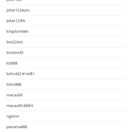
joker123auto
Joker123th
kingdom66n
live22slot
london45
lot888
lotto432 ทางเข้า
lotto888
macau69
macau69 สมัคร
ngernn
panama888