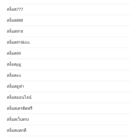
สล็อต777
สล็อต888
สล็อต918
สล็อต918kiss
สล็อต99
สล็อตpg
สล็อตxo
สล็อตยูฟ่า
สล็อตออนไลน์
สล็อตเครดิตฟรี
สล็อตเว็บตรง
สล็อตแตกดี