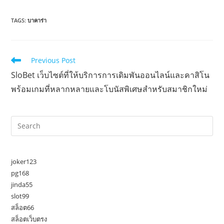
TAGS
:
บาคาร่า
Read
Previous Post
more
SloBet เว็บไซต์ที่ให้บริการการเดิมพันออนไลน์และคาสิโน
articles
พร้อมเกมที่หลากหลายและโบนัสพิเศษสำหรับสมาชิกใหม่
joker123
pg168
jinda55
slot99
สล็อต66
สล็อตเว็บตรง