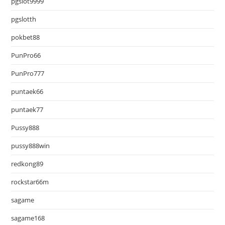
pgslot9999
pgslotth
pokbet88
PunPro66
PunPro777
puntaek66
puntaek77
Pussy888
pussy888win
redkong89
rockstar66m
sagame
sagame168