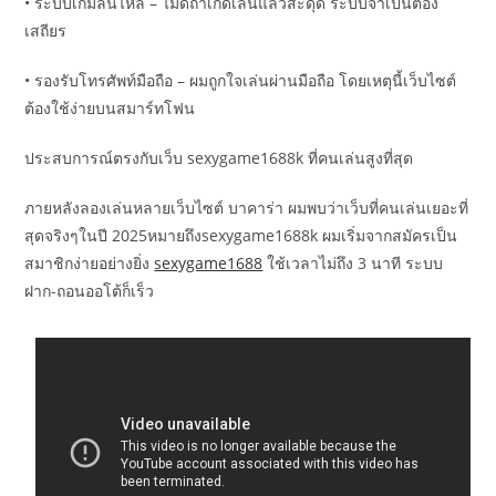
• ระบบเกมลื่นไหล – ไม่ดีถ้าเกิดเล่นแล้วสะดุด ระบบจำเป็นต้อง
เสถียร
• รองรับโทรศัพท์มือถือ – ผมถูกใจเล่นผ่านมือถือ โดยเหตุนี้เว็บไซต์
ต้องใช้ง่ายบนสมาร์ทโฟน
ประสบการณ์ตรงกับเว็บ sexygame1688k ที่คนเล่นสูงที่สุด
ภายหลังลองเล่นหลายเว็บไซต์ บาคาร่า ผมพบว่าเว็บที่คนเล่นเยอะที่
สุดจริงๆในปี 2025หมายถึงsexygame1688k ผมเริ่มจากสมัครเป็น
สมาชิกง่ายอย่างยิ่ง
sexygame1688
ใช้เวลาไม่ถึง 3 นาที ระบบ
ฝาก-ถอนออโต้ก็เร็ว