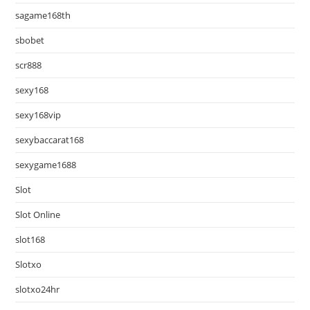
sagame168th
sbobet
scr888
sexy168
sexy168vip
sexybaccarat168
sexygame1688
Slot
Slot Online
slot168
Slotxo
slotxo24hr