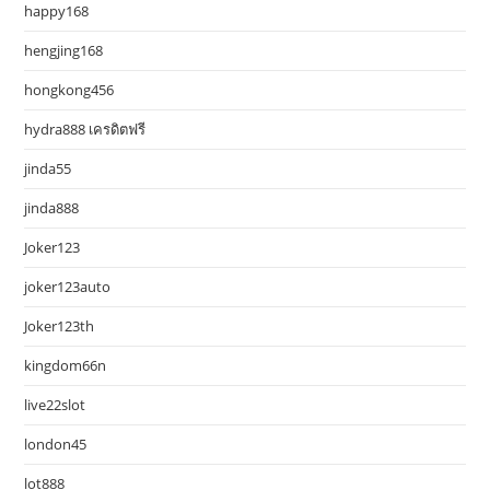
happy168
hengjing168
hongkong456
hydra888 เครดิตฟรี
jinda55
jinda888
Joker123
joker123auto
Joker123th
kingdom66n
live22slot
london45
lot888