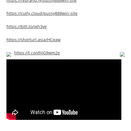
https://rebrand.ly/pussy888win-site
https://cutly.cloud/pussy888win-site
https://bitt.to/jeh3ve
https://shorturl.asia/HCpxw
https://t.co/dljIG9wm2e