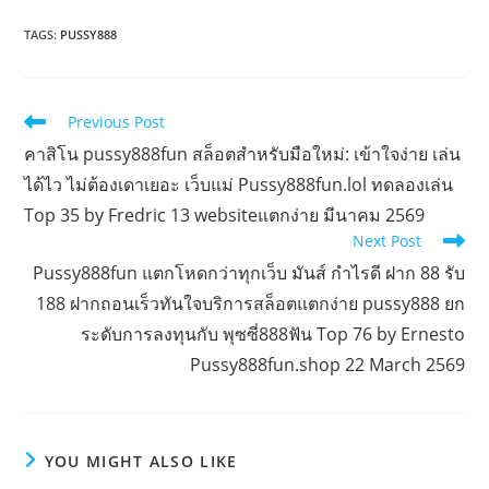
TAGS
:
PUSSY888
Read
Previous Post
more
คาสิโน pussy888fun สล็อตสำหรับมือใหม่: เข้าใจง่าย เล่น
articles
ได้ไว ไม่ต้องเดาเยอะ เว็บแม่ Pussy888fun.lol ทดลองเล่น
Top 35 by Fredric 13 websiteแตกง่าย มีนาคม 2569
Next Post
Pussy888fun แตกโหดกว่าทุกเว็บ มันส์ กำไรดี ฝาก 88 รับ
188 ฝากถอนเร็วทันใจบริการสล็อตแตกง่าย pussy888 ยก
ระดับการลงทุนกับ พุซซี่888ฟัน Top 76 by Ernesto
Pussy888fun.shop 22 March 2569
YOU MIGHT ALSO LIKE