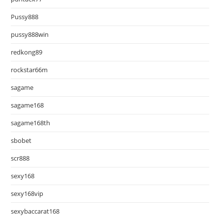
Pussy888
pussy888win
redkong89
rockstar66m
sagame
sagame168
sagame168th
sbobet
scr888
sexy168
sexy168vip
sexybaccarat168