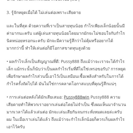
3. รู้จักหยุดเมื่อได้ ไม่เล่นต่อเพราะเสียดาย
และในที่สุด ด้วยความที่เราเป็นสายทุนน้อย กำไรเพียงเล็กน้อยนั้นมี
ค่ามากนะครับ แต่ผู้เล่นสายทุนน้อยโดยมากมักจะไม่ชอบใจกับกำไร
นิดหน่อยหรอกนะครับ มักจะมีความรู้สึกว่าไม่คุ้มหรืออยากได้
มากกว่านี้ ทำให้เล่นต่อก็มีโอกาสขาดทุนสูงด้วย
• ผลกำไรเล็กเป็นสัญญาณที่ดี: Pussy888 ถึงแม้ว่าจะเราจะได้กำไร
เล็ก แม้กระนั้นก็นับว่าเป็นผลกำไรเริ่มที่ดีไม่ใช่เหรอขอรับ? การหยุด
เพื่อรักษาผลกำไรส่วนนี้เอาไว้เป็นเสมือนเชื้อเพลิงสำหรับในการได้
กำไรครั้งถัดไปได้ มันไม่ใช่การคลาดโอกาสแบบที่คุณรู้สึกแน่ๆ
• การเล่นต่อหลังได้มักเสียเสมอ:
Pussy888win
Pussy888 ความ
เสียดายทำให้พวกเราอยากเล่นต่อโดยไม่จำเป็น ซึ่งผมเห็นมาจำนวน
มากเวลาได้แล้วเล่นต่อ มักจะเล่นเสียกันจนกระทั่งหมดเลยล่ะครับ
ผม ในเมื่อเราเล่นได้แล้ว ถึงแม้ว่าจะกำไรเล็กน้อยก็ควรเก็บผลกำไร
เอาไว้ครับ