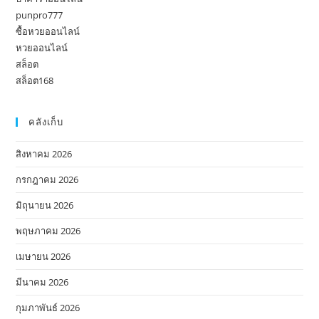
punpro777
ซื้อหวยออนไลน์
หวยออนไลน์
สล็อต
สล็อต168
คลังเก็บ
สิงหาคม 2026
กรกฎาคม 2026
มิถุนายน 2026
พฤษภาคม 2026
เมษายน 2026
มีนาคม 2026
กุมภาพันธ์ 2026