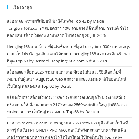
เรื่องล่าสุด
สล็อต168 ความพรีเมียมที่เข้าถึงได้จริง Top 43 by Maxie
Tangtem168e.com ทุกยอดฝาก 10% จ่ายตรง กี่ล้านก็จ่าย การันตี กำไร
หลักแสน สล็อตเว็บตรง ห้ามพลาด โปรดีรออยู่ 20 JUL 2026
Hengjing168 เกมสล็อต ที่ผู้เล่นชื่นชอบ ที่สุด Lucky box 300 บาท เกมคุร
ภาพ เว็บโปร่งใส ยูสเดียว เล่นได้ทุกเกม hengjing168 แจก เครดิตฟรี เยอะ
ที่สุด Top 63 by Bernard Hengjing168d.com 6 กันยา 2026
สล็อต888 สล็อต 2026 รวมเกมแตกง่าย ฟีเจอร์เด่น และวิธีเลือกเว็บที่
เหมาะกับผู้เล่น 1 August 26 web แตกง่าย Jin888.asia คาสิโนออนไลน์
เว็บใหญ่ ทดลองเล่น Top 92 by Derek
สล็อตเว็บตรง สล็อตเว็บตรง 2026 ประสบการณ์เล่นยุคใหม่ ระบบเสถียร
พร้อมเกมให้เลือกมากมาย 24 สิงหาคม 2569 website ใหญ่ jin888.asia
casino online เว็บใหญ่ ทดลองเล่น Top 68 by Danuta
บาคาร่า sexy168c.com 31 กรกฎาคม 2569 sexy168 คู่มือเลือกเว็บไพ่ที่
ควรรู้ ลุ้นรับ I PHONE17 PRO MAX ถอนได้จริงทุกเวลา บาคาร่าสด ดีล
เลอร์สาวสวย บาคาร่า สมัครไว ได้โปรใหญ่ ใช้สิทธิ์ทันใจ Top 79 by