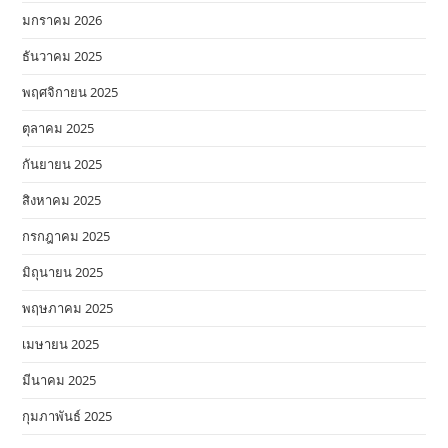
มกราคม 2026
ธันวาคม 2025
พฤศจิกายน 2025
ตุลาคม 2025
กันยายน 2025
สิงหาคม 2025
กรกฎาคม 2025
มิถุนายน 2025
พฤษภาคม 2025
เมษายน 2025
มีนาคม 2025
กุมภาพันธ์ 2025