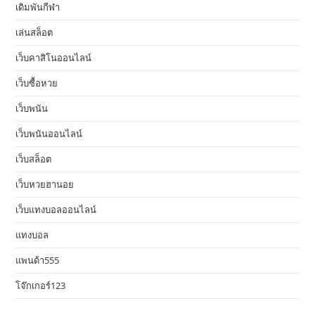
เดิมพันกีฬา
เล่นสล็อต
เว็บคาสิโนออนไลน์
เว็บซื้อหวย
เว็บพนัน
เว็บพนันออนไลน์
เว็บสล็อต
เว็บหวยฮานอย
เว็บแทงบอลออนไลน์
แทงบอล
แพนด้า555
โจ๊กเกอร์123