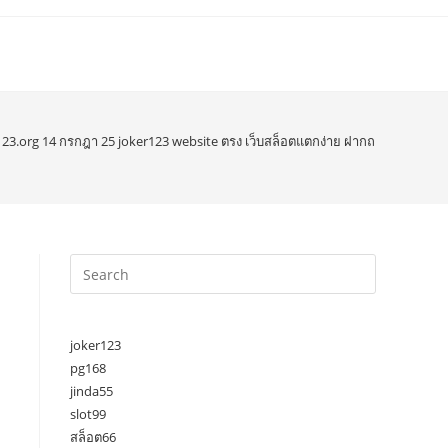
23.org 14 กรกฎา 25 joker123 website ตรง เว็บสล็อตแตกง่าย ฝากถอนออโต้ ไม่มีส
joker123
pg168
jinda55
slot99
สล็อต66