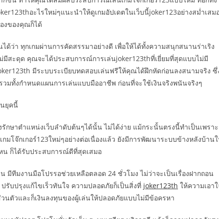
งjoker123thอะไรใหม่ๆแนะนำให้ดูเกมอัปเดตในเว็บนี้joker123อย่างสม่ำเสม
องของคุณก็ได้
่นได้ว่า ทุกเกมผ่านการคัดสรรมาอย่างดี เพื่อให้ได้ทั้งความสนุกสนานร่าเริง
มีสะดุด คุณจะได้ประสบการณ์การเล่นjoker123thที่เยี่ยมที่สุดแบบไม่มี
 joker123th มีระบบระเบียบทดสอบเล่นฟรีให้คุณได้ฝึกหัดก่อนลงสนามจริง ซึ่
วมทั้งกำหนดแผนการเล่นแบบมืออาชีพ ก่อนที่จะใช้เงินจริงพนันจริงๆ
ยุคนี้
งรักษาตำแหน่งเว็บลำดับต้นๆได้นั้น ไม่ได้ง่าย แม้กระนั้นตรงนี้ทำเป็นเพราะร
ดตเกมโจ๊กเกอร์123ใหม่ๆอย่างต่อเนื่องแล้ว ยังมีการพัฒนาระบบข้างหลังบ้านใ
งไหน ก็ได้รับประสบการณ์ดีที่สุดเสมอ
ด่น มีทีมงานมือโปรรอช่วยเหลือตลอด 24 ชั่วโมง ไม่ว่าจะเป็นเรื่องฝากถอน
รับปรุงแก้ไขเร็วทันใจ ความปลอดภัยก็เป็นสิ่งที่
joker123th
ให้ความเอาใ
ลส่วนตัวและก็เงินลงทุนของผู้เล่นให้ปลอดภัยแบบไม่มีข้อครหา