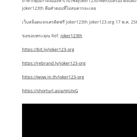
ถ้าหากคุณกำลังมองหาเว็บไซต์joker123thที่ครบเครื่อง ตั้งแต
joker123th คือคำตอบที่ไม่สมควรละเลย
เว็บสล็อตแจกเครดิตฟรี joker123th joker123.org 17 พ.ค. 2568
ขอขอบพระคุณ Ref.
joker123th
https://bit.ly/joker123-org
https://rebrand.ly/joker123-org
https://wow.in.th/joker123-org
https://shorturl.asia/mUivG