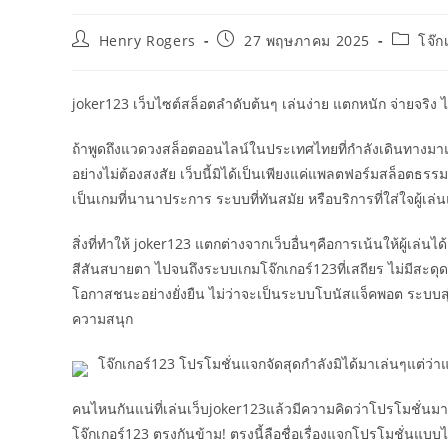
Post
Post
Post
Henry Rogers
27 พฤษภาคม 2025
โจ๊ก
author:
published:
categor
joker123 เว็บไซต์สล็อตลำดับต้นๆ เล่นง่าย แตกหนัก จ่ายจริง ไม
ถ้าพูดถึงแวดวงสล็อตออนไลน์ในประเทศไทยที่กำลังเดินทางมาแรง
อย่างไม่ต้องสงสัย เว็บนี้มิได้เป็นเพียงแค่แพลตฟอร์มสล็อตธรรม
เป็นเกมที่นานาประการ ระบบที่ทันสมัย หรือบริการที่ใส่ใจผู้เล
สิ่งที่ทำให้ joker123 แตกต่างจากเว็บอื่นๆคือการเน้นให้ผู้เล่น
สีสันสบายตา ไปจนถึงระบบเกมโจ๊กเกอร์123ที่เสถียร ไม่มีสะดุด 
โอกาสชนะอย่างยั่งยืน ไม่ว่าจะเป็นระบบโบนัสแจ็คพอต ระบบสุ่ม
ความสนุก
โจ๊กเกอร์123 โปรโมชั่นแจกจัดสุดกำลังมิได้มาเล่นๆแต่ว่
คนไหนกันแน่ที่เล่นเว็บjoker123แล้วมีความคิดว่าโปรโมชั่นมา
โจ๊กเกอร์123 ตรงกันข้าม! ตรงนี้ลือชื่อเรื่องแจกโปรโมชั่นแบบไม