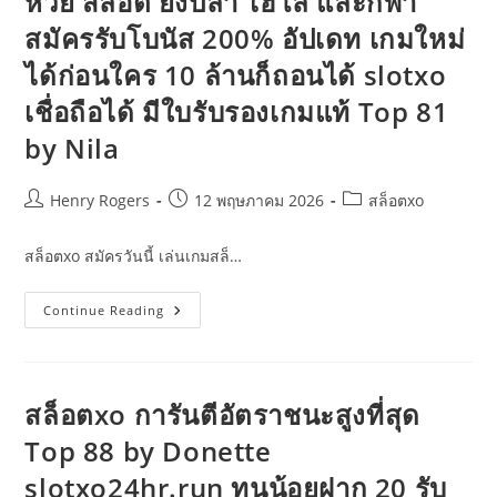
หวย สล็อต ยิงปลา ไฮโล และกีฬา
สมัครรับโบนัส 200% อัปเดท เกมใหม่
ได้ก่อนใคร 10 ล้านก็ถอนได้ slotxo
เชื่อถือได้ มีใบรับรองเกมแท้ Top 81
by Nila
Post
Post
Post
Henry Rogers
12 พฤษภาคม 2026
สล็อตxo
author:
published:
category:
สล็อตxo สมัครวันนี้ เล่นเกมสล็…
Slotxo24hr
Continue Reading
Slotxo24hrd.com
10
พ.ค.
26
Slotxo24hr
บริการ
สล็อตxo การันตีอัตราชนะสูงที่สุด
ป๊อก
เด้ง
Top 88 by Donette
หวย
สล็อต
slotxo24hr.run ทุนน้อยฝาก 20 รับ
ยิง
ปลา