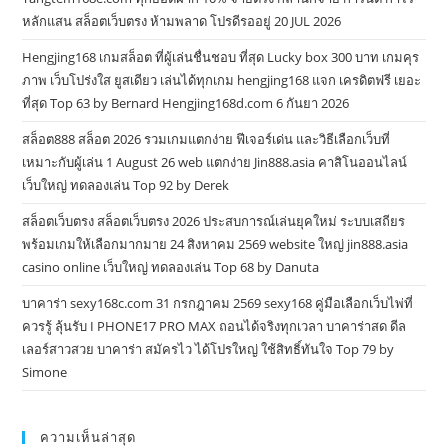
หลักแสน สล็อตเว็บตรง ห้ามพลาด โปรดีรออยู่ 20 JUL 2026
Hengjing168 เกมสล็อต ที่ผู้เล่นชื่นชอบ ที่สุด Lucky box 300 บาท เกมคุร
ภาพ เว็บโปร่งใส ยูสเดียว เล่นได้ทุกเกม hengjing168 แจก เครดิตฟรี เยอะ
ที่สุด Top 63 by Bernard Hengjing168d.com 6 กันยา 2026
สล็อต888 สล็อต 2026 รวมเกมแตกง่าย ฟีเจอร์เด่น และวิธีเลือกเว็บที่
เหมาะกับผู้เล่น 1 August 26 web แตกง่าย Jin888.asia คาสิโนออนไลน์
เว็บใหญ่ ทดลองเล่น Top 92 by Derek
สล็อตเว็บตรง สล็อตเว็บตรง 2026 ประสบการณ์เล่นยุคใหม่ ระบบเสถียร
พร้อมเกมให้เลือกมากมาย 24 สิงหาคม 2569 website ใหญ่ jin888.asia
casino online เว็บใหญ่ ทดลองเล่น Top 68 by Danuta
บาคาร่า sexy168c.com 31 กรกฎาคม 2569 sexy168 คู่มือเลือกเว็บไพ่ที่
ควรรู้ ลุ้นรับ I PHONE17 PRO MAX ถอนได้จริงทุกเวลา บาคาร่าสด ดีล
เลอร์สาวสวย บาคาร่า สมัครไว ได้โปรใหญ่ ใช้สิทธิ์ทันใจ Top 79 by
Simone
ความเห็นล่าสุด