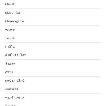
ufabet
ufabombx
ufasexygame
veewin
zeus66
คาสิโน
คาสิโนออนไลน์
จ๊วด 69
ดูหนัง
ดูหนังออนไลน์
ถูกหวย88
ทางเข้า live22