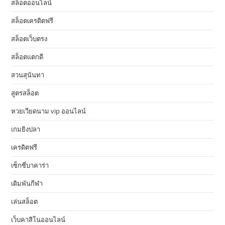
สล็อตออนไลน์
สล็อตเครดิตฟรี
สล็อตเว็บตรง
สล็อตแตกดี
สวนสุนันทา
สูตรสล็อต
หวยเวียดนาม vip ออนไลน์
เกมยิงปลา
เครดิตฟรี
เซ็กซี่บาคาร่า
เดิมพันกีฬา
เล่นสล็อต
เว็บคาสิโนออนไลน์