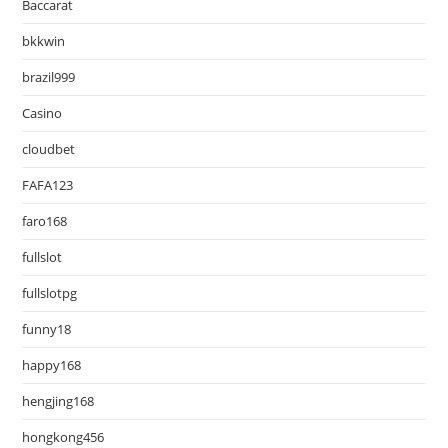
Baccarat
bkkwin
brazil999
Casino
cloudbet
FAFA123
faro168
fullslot
fullslotpg
funny18
happy168
hengjing168
hongkong456