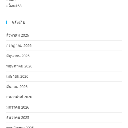
สล็อต168
คลังเก็บ
สิงหาคม 2026
กรกฎาคม 2026
มิถุนายน 2026
พฤษภาคม 2026
เมษายน 2026
มีนาคม 2026
กุมภาพันธ์ 2026
มกราคม 2026
ธันวาคม 2025
พฤศจิกายน 2025