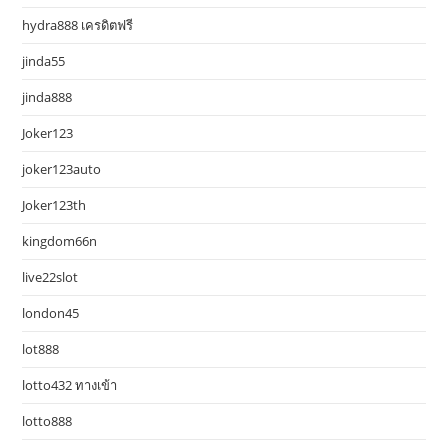
hydra888 เครดิตฟรี
jinda55
jinda888
Joker123
joker123auto
Joker123th
kingdom66n
live22slot
london45
lot888
lotto432 ทางเข้า
lotto888