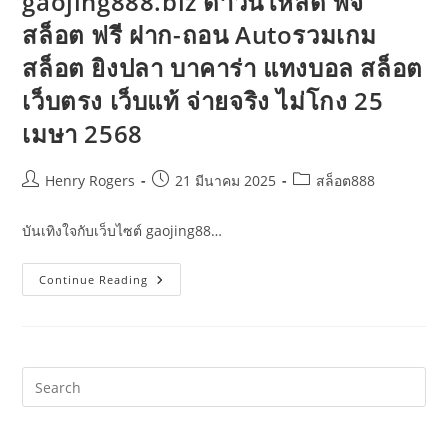
gaojing888.biz ดาวน์โหลด พีจี
สล็อต ฟรี ฝาก-ถอน Autoรวมเกม
สล็อต ยิงปลา บาคาร่า แทงบอล สล็อต
เว็บตรง เว็บแท้ จ่ายจริง ไม่โกง 25
เมษา 2568
Post
Post
Post
Henry Rogers
21 มีนาคม 2025
สล็อต888
author:
published:
category:
บันเทิงใจกับเว็บไซต์ gaojing88…
สล็อต
Continue Reading
เว็บ
ตรง
รับ
เครดิต
ฟรี
ได้
แล้ว
ตอน
นี้
Top
86
By