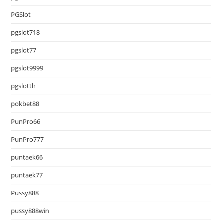
PGSlot
pgslot718
pgslot77
pgslot9999
pgslotth
pokbet88
PunPro66
PunPro777
puntaek66
puntaek77
Pussy888
pussy888win