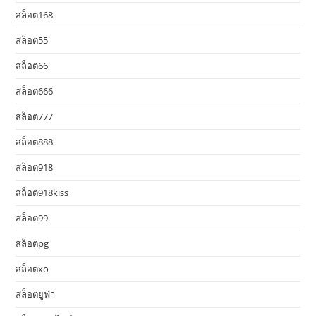
สล็อต168
สล็อต55
สล็อต66
สล็อต666
สล็อต777
สล็อต888
สล็อต918
สล็อต918kiss
สล็อต99
สล็อตpg
สล็อตxo
สล็อตยูฟ่า