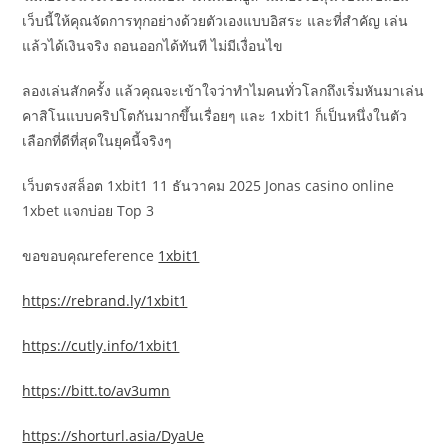
เว็บนี้ให้คุณจัดการทุกอย่างด้วยตัวเองแบบอิสระ และที่สำคัญ เล่น
แล้วได้เงินจริง ถอนออกได้ทันที ไม่มีเงื่อนไข
ลองเล่นสักครั้ง แล้วคุณจะเข้าใจว่าทำไมคนทั่วโลกถึงเริ่มหันมาเล่น
คาสิโนแบบคริปโตกันมากขึ้นเรื่อยๆ และ 1xbit1 ก็เป็นหนึ่งในตัว
เลือกที่ดีที่สุดในยุคนี้จริงๆ
เว็บตรงสล็อต 1xbit1 11 ธันวาคม 2025 Jonas casino online
1xbet แจกบ่อย Top 3
ขอขอบคุณreference
1xbit1
https://rebrand.ly/1xbit1
https://cutly.info/1xbit1
https://bitt.to/av3umn
https://shorturl.asia/DyaUe