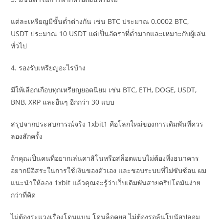
แต่ละเหรียญมีขั้นต่ำต่างกัน เช่น BTC ประมาณ 0.0002 BTC,
USDT ประมาณ 10 USDT แต่เป็นอัตราที่ต่ำมากและเหมาะกับผู้เล่น
ทั่วไป
4. รองรับเหรียญอะไรบ้าง
มีให้เลือกเกือบทุกเหรียญยอดนิยม เช่น BTC, ETH, DOGE, USDT,
BNB, XRP และอื่นๆ อีกกว่า 30 แบบ
สรุปจากประสบการณ์จริง 1xbit1 คือโลกใหม่ของการเดิมพันที่ควร
ลองสักครั้ง
ถ้าคุณเป็นคนที่อยากเล่นคาสิโนหรือสล็อตแบบไม่ต้องพึ่งธนาคาร
อยากมีอิสระในการใช้เงินของตัวเอง และชอบระบบที่ไม่ซับซ้อน ผม
แนะนำให้ลอง 1xbit แล้วคุณจะรู้ว่าเว็บเดิมพันสายคริปโตมันง่าย
กว่าที่คิด
ไม่ต้องระแวงเรื่องโดนแบน โดนล็อคยูส ไม่ต้องรอลุ้นโบนัสปลอม