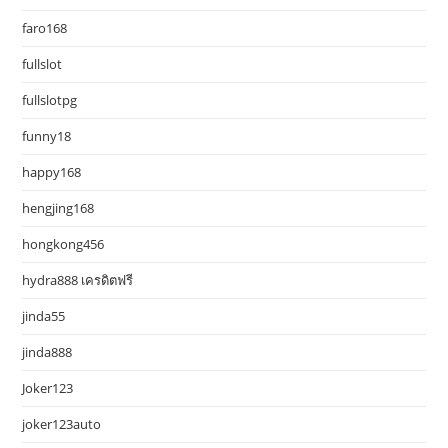
faro168
fullslot
fullslotpg
funny18
happy168
hengjing168
hongkong456
hydra888 เครดิตฟรี
jinda55
jinda888
Joker123
joker123auto