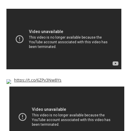
https://t.co/6ZPv3Nw8Ys