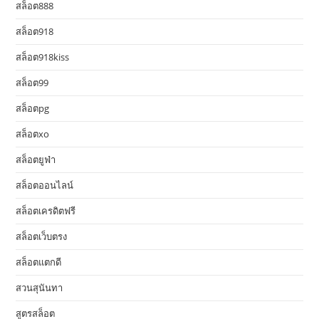
สล็อต888
สล็อต918
สล็อต918kiss
สล็อต99
สล็อตpg
สล็อตxo
สล็อตยูฟ่า
สล็อตออนไลน์
สล็อตเครดิตฟรี
สล็อตเว็บตรง
สล็อตแตกดี
สวนสุนันทา
สูตรสล็อต