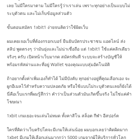
เลย ไม่มีใครมาตาม ไม่มีใครรู้ว่าเราเล่น เพราะทุกอย่างเป็นแบบไม่
ระบุตัวตน และไม่เก็บข้อมูลส่วนตัว
ขั้นตอนสมัคร 1xbit1 ง่ายจนคิดว่าใช้ผิดเว็บ
ผมเคยเจอเว็บที่ต้องกรอกเบอร์ ยืนยันบัตรประชาชน แอดไลน์ ส่ง
สลิป พูดตรงๆ ว่ามันยุ่งและไม่น่าเชื่อถือ แต่ 1xbit1 ใช้แค่คลิกเดียว
จริงๆ ครับ เปิดหน้าเว็บมากด สมัครทันที ระบบจะสร้างบัญชีให้
พร้อมรหัสผ่านและที่อยู่ Wallet ของคุณแบบสุ่มอัตโนมัติ
ถ้าอยากตั้งค่าเพิ่มเองก็ทำได้ ไม่มีบังคับ ทุกอย่างอยู่ที่คุณเลือกเอง จะ
ผูกอีเมลไว้สำหรับความปลอดภัย หรือใช้แบบไม่ระบุตัวตนเลยก็ยังได้
นี่คือเว็บแรกที่ผมรู้สึกว่า คำว่าเป็นส่วนตัวมันเกิดขึ้นจริง ไม่ใช่แค่คำ
โฆษณา
1xbit เกมเยอะจนเล่นไม่หมด ทั้งคาสิโน สล็อต กีฬา อีสปอร์ต
ใครที่คิดว่าเว็บคริปโตจะมีเกมให้เล่นน้อย ผมบอกเลยว่าคิดผิดมาก
1xbet มีเกมให้เลือกเล่นมากกว่า 5000 เกมจากผู้ให้บริการทั่วโลก