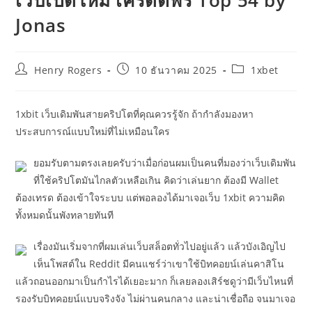
เว็บเปิดใหม่ เครดิตฟรี Top 54 by
Jonas
Post
Post
Post
Henry Rogers
10 ธันวาคม 2025
1xbet
author:
published:
category:
1xbit เว็บเดิมพันสายคริปโตที่คุณควรรู้จัก ถ้ากำลังมองหา
ประสบการณ์แบบใหม่ที่ไม่เหมือนใคร
ยอมรับตามตรงเลยครับว่าเมื่อก่อนผมเป็นคนที่มองว่าเว็บเดิมพัน
ที่ใช้คริปโตมันไกลตัวเหลือเกิน คิดว่าเล่นยาก ต้องมี Wallet
ต้องเทรด ต้องเข้าใจระบบ แต่พอลองได้มาเจอเว็บ 1xbit ความคิด
ทั้งหมดนั้นพังทลายทันที
เรื่องมันเริ่มจากที่ผมเล่นเว็บสล็อตทั่วไปอยู่แล้ว แล้วบังเอิญไป
เห็นโพสต์ใน Reddit มีคนแชร์ว่าเขาใช้บิทคอยน์เล่นคาสิโน
แล้วถอนออกมาเป็นกำไรได้เยอะมาก ก็เลยลองเสิร์ชดูว่ามีเว็บไหนที่
รองรับบิทคอยน์แบบจริงจัง ไม่ผ่านคนกลาง และน่าเชื่อถือ จนมาเจอ