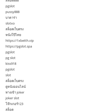
สล็อต888
pgslot
pussy888
บาคาร่า
slotxo
สล็อตเว็บตรง
หนังโป๊ไทย
https://1xbetth.vip
https://pgslot.spa
pgslot
pg slot
kiss918
pgslot
slot
สล็อตเว็บตรง
ดูหนังออนไลน์
ทางเข้า joker
joker slot
โจ๊กเกอร์123
สล็อต