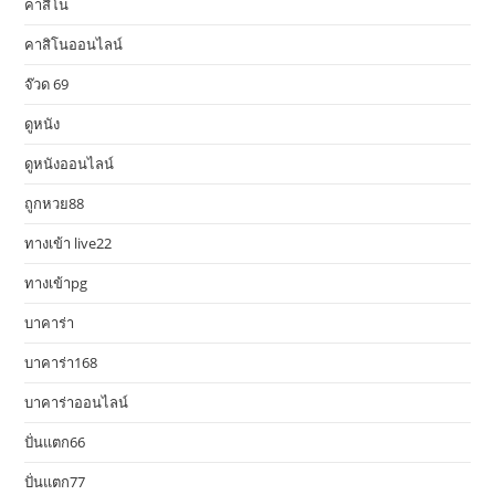
คาสิโน
คาสิโนออนไลน์
จ๊วด 69
ดูหนัง
ดูหนังออนไลน์
ถูกหวย88
ทางเข้า live22
ทางเข้าpg
บาคาร่า
บาคาร่า168
บาคาร่าออนไลน์
ปั่นแตก66
ปั่นแตก77