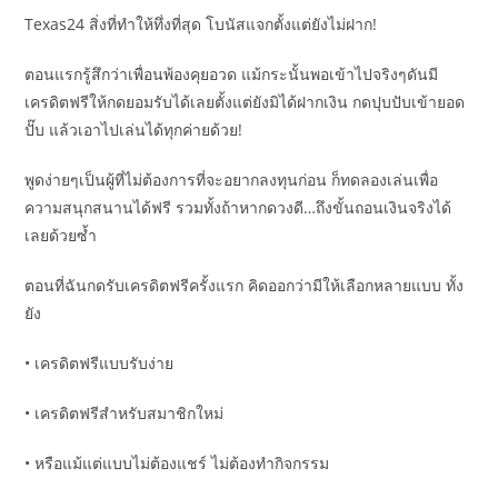
Texas24 สิ่งที่ทำให้ทึ่งที่สุด โบนัสแจกตั้งแต่ยังไม่ฝาก!
ตอนแรกรู้สึกว่าเพื่อนพ้องคุยอวด แม้กระนั้นพอเข้าไปจริงๆดันมี
เครดิตฟรีให้กดยอมรับได้เลยตั้งแต่ยังมิได้ฝากเงิน กดปุบปับเข้ายอด
ปั๊บ แล้วเอาไปเล่นได้ทุกค่ายด้วย!
พูดง่ายๆเป็นผู้ที่ไม่ต้องการที่จะอยากลงทุนก่อน ก็ทดลองเล่นเพื่อ
ความสนุกสนานได้ฟรี รวมทั้งถ้าหากดวงดี…ถึงขั้นถอนเงินจริงได้
เลยด้วยซ้ำ
ตอนที่ฉันกดรับเครดิตฟรีครั้งแรก คิดออกว่ามีให้เลือกหลายแบบ ทั้ง
ยัง
• เครดิตฟรีแบบรับง่าย
• เครดิตฟรีสำหรับสมาชิกใหม่
• หรือแม้แต่แบบไม่ต้องแชร์ ไม่ต้องทำกิจกรรม