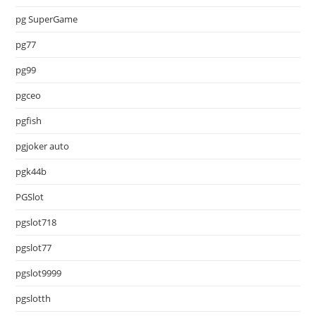
pg SuperGame
pg77
pg99
pgceo
pgfish
pgjoker auto
pgk44b
PGSlot
pgslot718
pgslot77
pgslot9999
pgslotth