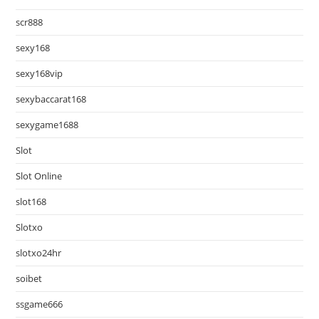
scr888
sexy168
sexy168vip
sexybaccarat168
sexygame1688
Slot
Slot Online
slot168
Slotxo
slotxo24hr
soibet
ssgame666