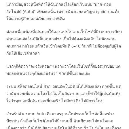
แต่ว่ามีอยู่ช่วงหนึ่งที่ทำให้ฉันตกลงใจเลือกเว็บแบบ “ฝาก–ถอน
อัตโนมัติ (Auto)” เพียงแค่นั้น เพราะมันช่วยลดปัญหาจุกจิก รวมทั้ง
ให้ความรู้สึกปลอดภัยมากกว่าที่คิด
ต่อมาเพื่อนพ้องที่เล่นบอกให้ลองแปรไปเล่นเว็บไซต์ที่มีระบบระเบียบ
ฝาก–ถอนอัตโนมัติเต็มแบบอย่าง เป็นไม่ต้องแจ้งสลิป ไม่ต้องผ่าน
คนกลาง กดโอนแล้วเงินเข้าโดยทันที 5–10 วินาที ไม่ต้องคุยกับผู้ใด
กันให้เสียเวล่ำเวลา
แรกๆก็คิดว่า “จะจริงหรอ?” เพราะว่าโดนเว็บไซต์กั๊กยอดมาบ่อย แต่
พอลองเล่นจริงๆต้องยอมรับว่า ชีวิตดีขึ้นเยอะแยะ
ระบบ สล็อตออนไลน์ ฝาก–ถอนอัตโนมัติ มิได้เพียงแค่สะดวกขึ้น แต่
ว่ามันช่วยเพิ่มความโล่งใส ไม่เป็นอันตราย และก็ทำให้ผู้เล่นบันเทิง
ใจว่าทุกยอดที่เล่น ยอดเยี่ยมจริง ไม่มีการดึง ไม่มีการโกง
สำหรับฉัน ระบบ Auto คือมาตรฐานใหม่ของเว็บไซต์สล็อตช่วง
ปัจจุบัน ถ้าเกิดเว็บไซต์ไหนไม่มีระบบนี้ ฉันเกือบจะไม่สนใจเลย
เนื่องจากว่าเมื่อได้สัมผัสระบบอัตโนมัติที่รวดเร็ว โปร่งใส และก็ตรง