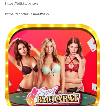
https://bitt.to/txnswe
https://shorturl.asia/MWtXy