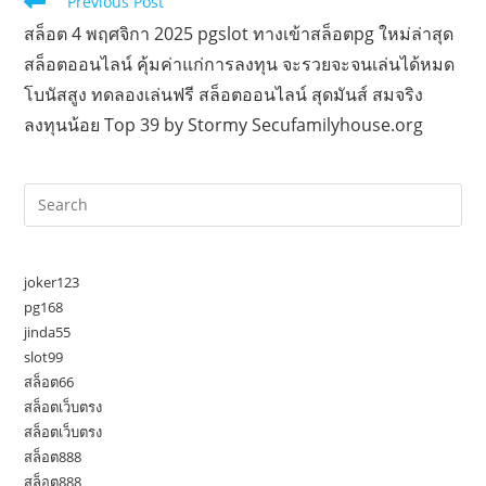
Read
Previous Post
more
สล็อต 4 พฤศจิกา 2025 pgslot ทางเข้าสล็อตpg ใหม่ล่าสุด
articles
สล็อตออนไลน์ คุ้มค่าแก่การลงทุน จะรวยจะจนเล่นได้หมด
โบนัสสูง ทดลองเล่นฟรี สล็อตออนไลน์ สุดมันส์ สมจริง
ลงทุนน้อย Top 39 by Stormy Secufamilyhouse.org
joker123
pg168
jinda55
slot99
สล็อต66
สล็อตเว็บตรง
สล็อตเว็บตรง
สล็อต888
สล็อต888