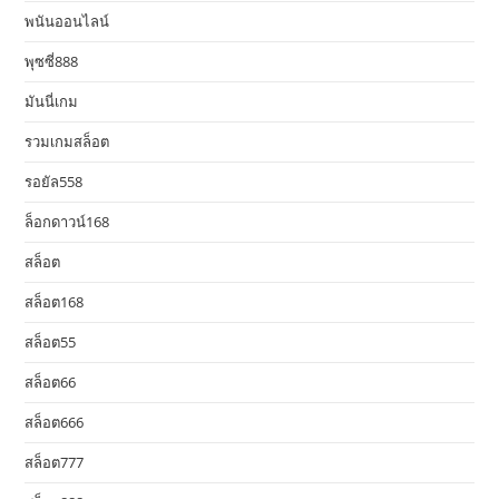
พนันออนไลน์
พุซซี่888
มันนี่เกม
รวมเกมสล็อต
รอยัล558
ล็อกดาวน์168
สล็อต
สล็อต168
สล็อต55
สล็อต66
สล็อต666
สล็อต777