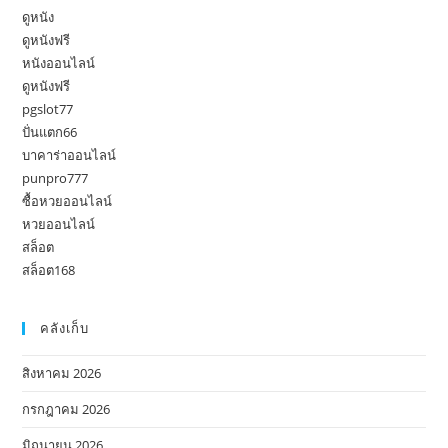
ดูหนัง
ดูหนังฟรี
หนังออนไลน์
ดูหนังฟรี
pgslot77
ปั่นแตก66
บาคาร่าออนไลน์
punpro777
ซื้อหวยออนไลน์
หวยออนไลน์
สล็อต
สล็อต168
คลังเก็บ
สิงหาคม 2026
กรกฎาคม 2026
มิถุนายน 2026