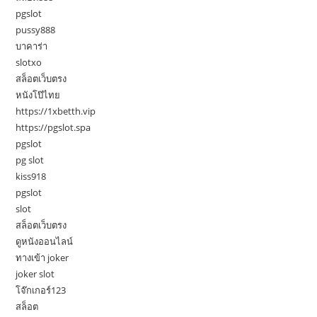
pgslot
pussy888
บาคาร่า
slotxo
สล็อตเว็บตรง
หนังโป๊ไทย
https://1xbetth.vip
https://pgslot.spa
pgslot
pg slot
kiss918
pgslot
slot
สล็อตเว็บตรง
ดูหนังออนไลน์
ทางเข้า joker
joker slot
โจ๊กเกอร์123
สล็อต