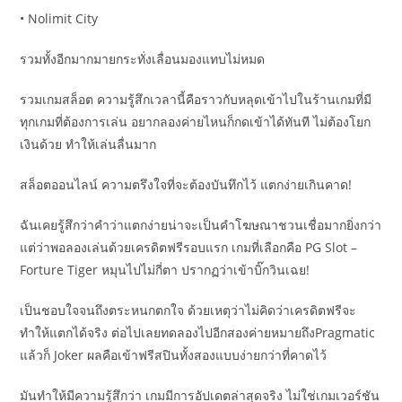
• Nolimit City
รวมทั้งอีกมากมายกระทั่งเลื่อนมองแทบไม่หมด
รวมเกมสล็อต ความรู้สึกเวลานี้คือราวกับหลุดเข้าไปในร้านเกมที่มี
ทุกเกมที่ต้องการเล่น อยากลองค่ายไหนก็กดเข้าได้ทันที ไม่ต้องโยก
เงินด้วย ทำให้เล่นลื่นมาก
สล็อตออนไลน์ ความตรึงใจที่จะต้องบันทึกไว้ แตกง่ายเกินคาด!
ฉันเคยรู้สึกว่าคำว่าแตกง่ายน่าจะเป็นคำโฆษณาชวนเชื่อมากยิ่งกว่า
แต่ว่าพอลองเล่นด้วยเครดิตฟรีรอบแรก เกมที่เลือกคือ PG Slot –
Forture Tiger หมุนไปไม่กี่ตา ปรากฏว่าเข้าบิ๊กวินเฉย!
เป็นชอบใจจนถึงตระหนกตกใจ ด้วยเหตุว่าไม่คิดว่าเครดิตฟรีจะ
ทำให้แตกได้จริง ต่อไปเลยทดลองไปอีกสองค่ายหมายถึงPragmatic
แล้วก็ Joker ผลคือเข้าฟรีสปินทั้งสองแบบง่ายกว่าที่คาดไว้
มันทำให้มีความรู้สึกว่า เกมมีการอัปเดตล่าสุดจริง ไม่ใช่เกมเวอร์ชัน