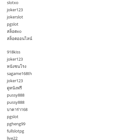
slotxo
joker123
jokerslot
pgslot
สล็อตxo
สล็อตออนไลน์
918kiss
joker123
หนังชนโรง
sagame168th
joker123
ดูหนังฟรี
pussy888
pussy888
บาคาร่า168
pgslot
pgheng99
fullslotpg
live22