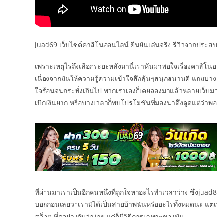
juad69 เว็บไซต์คาสิโนออนไลน์ ยืนยันเล่นจริง รีวิวจากประส
เพราะเหตุไรถึงเลือกระยะหลังมานี้เราหันมาพอใจเรื่องคาสิโนอ
เนื่องจากมันให้ความรู้ความเข้าใจสึกลุ้นๆสนุกสนานดี แถมบางค
ใจร้อนจนกระทั่งเกินไป พวกเราเองก็เคยลองมาแล้วหลายเว็บมาก
เบิกเงินยาก หรือบางเวลาก็พบโปรโมชันที่มองน่าดึงดูดแต่ว่าพ
ที่ผ่านมาเราเป็นอีกคนหนึ่งที่ถูกใจหาอะไรทำเวลาว่าง ซึ่งjuad8
บอกก่อนเลยว่าเรามิได้เป็นสายบ้าพนันหรืออะไรทั้งหมดนะ แต่เ
สล็อต ที่ดูอย่างกับว่าง่าย แต่ก็มีวิธีการเฉพาะของมัน