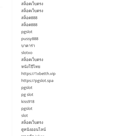
สล็อตเว็บตรง
สล็อตเว็บตรง
สล็อต888
สล็อต888
pgslot
pussy888
บาคาร่า
slotxo
สล็อตเว็บตรง
หนังโป๊ไทย
https://1xbetth.vip
https://pgslot.spa
pgslot
pg slot
kiss918
pgslot
slot
สล็อตเว็บตรง
ดูหนังออนไลน์