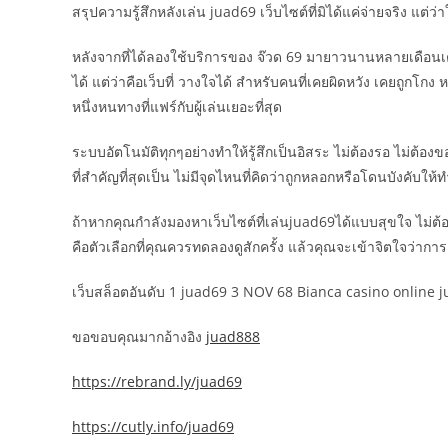
สรุปความรู้สึกหลังเล่น juad69 เว็บไซต์ที่มิได้แค่จ่ายจริง แต่ว
หลังจากที่ได้ลองใช้บริการของ จ๊วด 69 มายาวนานหลายเดือนเต็ม
ได้ แต่ว่าคือเว็บที่ วางใจได้ สำหรับคนที่เคยผิดหวัง เคยถูกโกง 
หนึ่งหนทางที่แฟร์กับผู้เล่นเยอะที่สุด
ระบบอัตโนมัติทุกๆอย่างทำให้รู้สึกเป็นอิสระ ไม่ต้องรอ ไม่ต้องข
ที่สำคัญที่สุดเป็น ไม่มีจุดไหนที่คิดว่าถูกหลอกหรือโดนบังคับให้
ถ้าหากคุณกำลังมองหาเว็บไซต์ที่เล่นjuad69ได้แบบสุขใจ ไม่ต
คือตัวเลือกที่คุณควรทดลองดูสักครั้ง แล้วคุณจะเข้าจิตใจว่าก
เว็บสล็อตอันดับ 1 juad69 3 NOV 68 Bianca casino online jua
ขอขอบคุณมากอ้างอิง
juad888
https://rebrand.ly/juad69
https://cutly.info/juad69