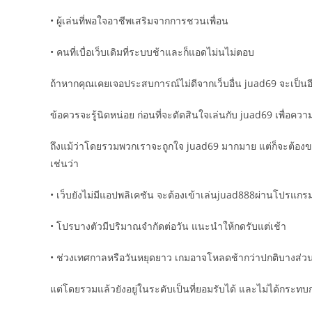
• ผู้เล่นที่พอใจอาชีพเสริมจากการชวนเพื่อน
• คนที่เบื่อเว็บเดิมที่ระบบช้าและก็แอดไม่นไม่ตอบ
ถ้าหากคุณเคยเจอประสบการณ์ไม่ดีจากเว็บอื่น juad69 จะเป็นอี
ข้อควรจะรู้นิดหน่อย ก่อนที่จะตัดสินใจเล่นกับ juad69 เพื่อความ
ถึงแม้ว่าโดยรวมพวกเราจะถูกใจ juad69 มากมาย แต่ก็จะต้องขอบอก
เช่นว่า
• เว็บยังไม่มีแอปพลิเคชัน จะต้องเข้าเล่นjuad888ผ่านโปรแกรมส
• โปรบางตัวมีปริมาณจำกัดต่อวัน แนะนำให้กดรับแต่เช้า
• ช่วงเทศกาลหรือวันหยุดยาว เกมอาจโหลดช้ากว่าปกติบางส่วน 
แต่โดยรวมแล้วยังอยู่ในระดับเป็นที่ยอมรับได้ และไม่ได้กระทบก