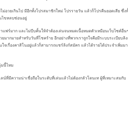
บบไม่อวยเกินไป มีอีกทั้งโปรสมาชิกใหม่ โปรรายวัน แล้วก็โปรคืนยอดเสีย ซึ่งทั
่อนไขหลบซ่อนอยู่
ว่าแฟร์มาก และไม่บีบคั้นให้จำต้องเล่นจนหมดเนื้อหมดตัวเหมือนเว็บไซต์อื่น
่วยมากมายสำหรับวันที่โชคร้าย อีกอย่างที่พวกเราถูกใจคือมีระบบระเบียบลิงก
สนใจเรื่องคาสิโนอยู่แล้วก็สามารถแชร์ลิงก์สมัคร แล้วได้รายได้ประจำเพิ่มมา
่มนี้ไหม
์ที่มีความน่าเชื่อถือในระดับที่เล่นแล้วไม่ต้องกลัวโดนเท ผู้ที่เหมาะสมกับ