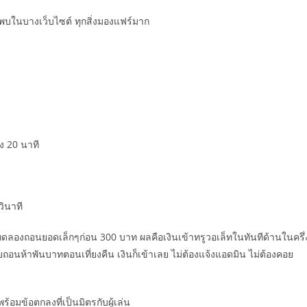
่พบในบางเว็บไซต์ ทุกสิ่งมองแฟร์มาก
ง 20 นาที
วินาที
ยทดลองถอนยอดเล็กๆก่อน 300 บาท ผลคือเงินเข้าทรูวอเล็ทในทันทีด้านในครึ่
ยถอนห้าพันบาทตอนเที่ยงคืน เงินก็เข้าเลย ไม่ต้องแจ้งแอดมิน ไม่ต้องคอย
้อมข้อตกลงที่เป็นมิตรกับผู้เล่น