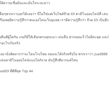
่าให้ความเชื่อมั่นและมั่นใจระยะยาว
ๆพวกเราบอกได้เลยว่า นี่ไม่ใช่แค่เว็บไซต์จ๊วด 69 คาสิโนออนไลน์ที่ เล่น
หรือเคยมีความรู้สึกว่าตนเองโดนเว็บยุแหย่ เรามีความรู้สึกว่า จ๊วด 69 เป็นอีก
อคืนดีผู้ใดกัน เกมก็มีให้เลือกครบทุกแนว เล่นลื่น ฝากถอนเร็วไม่มีสะดุด และก
ทำอะไรเกินจริง
้องมานั่งคิดมากว่าจะโดนโกงไหม ถอนจะได้จริงหรือไม่ พวกเราว่า juad888
ารเล่นคาสิโนออนไลน์แบบไม่กังวล มันรู้สึกดีมากแค่ไหน
d69 ที่ดีที่สุด Top 44