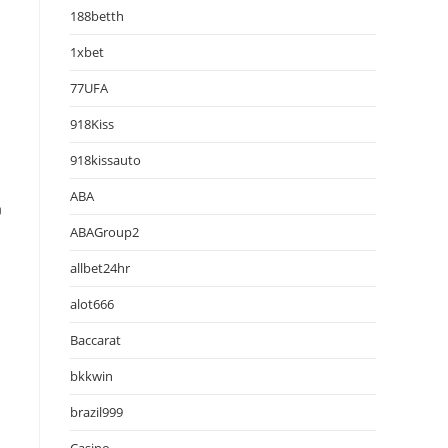
188betth
1xbet
77UFA
918Kiss
918kissauto
ABA
ง
ABAGroup2
allbet24hr
alot666
Baccarat
bkkwin
brazil999