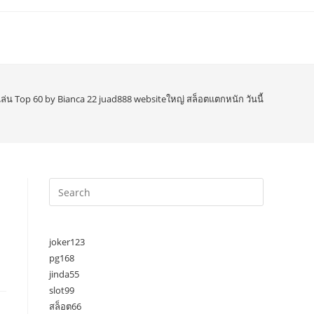
เล่น Top 60 by Bianca 22 juad888 websiteใหญ่ สล็อตแตกหนัก วันนี้! เกมไหนมา
joker123
pg168
jinda55
slot99
สล็อต66